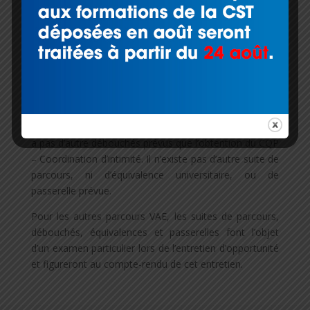
CPNEF – AV – Commission paritaire nationale emploi
formation de l’audiovisuel.
Une fois la recevabilité acquise, nous planifions un
certain nombre de rendez-vous (usuellement 5 sont
nécessaires), pour valider conjointement l’avancement
de la rédaction de votre « Dossier d’expérience ».
Pour le parcours de VAE – Coordination d’intimité, il n’y
a pas d’autre débouchés prévus que l’obtention du CQP
– Coordination d’intimité. Il n’existe pas d’autre suite de
parcours, ni d’équivalence universitaire, ou de
passerelle prévue.
Pour les autres parcours VAE, les suites de parcours,
débouchés, équivalences et passerelles font l’objet
d’un examen particulier lors de l’entretien d’opportunité
et figureront au compte-rendu de cet entretien.