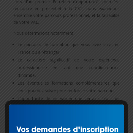
Lors d’un premier Entretien d’opportunité, première
rencontre en présentiel à la CST, nous examinons
ensemble votre parcours professionnel, et la faisabilité
de votre VAE.
Nous déterminons notamment :
Le parcours de formation que vous avez suivi, en
France ou à l’étranger,
Le caractère significatif de votre expérience
professionnelle en tant que coordinateur.ice
d’intimité,
Les éventuelles formations complémentaires que
vous pourriez suivre pour renforcer votre parcours,
L’opportunité de ne valider que certains blocs de
compétences.
Lors de ce rendez-vous, nous préparons et sollicitons
la recevabilité de la démarche auprès du Certificateur.
Pour la coordination d’intimité, le certificateur est la