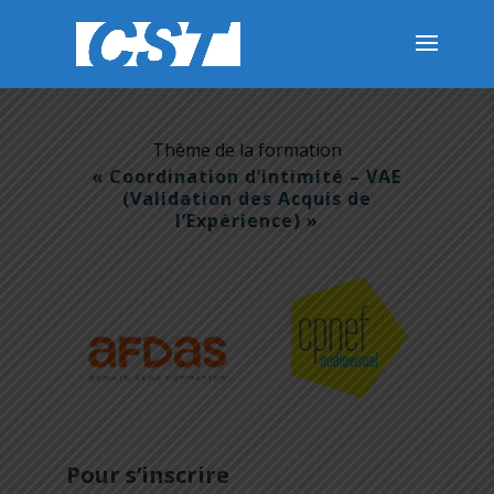
Thème de la formation
« Coordination d’intimité – VAE
(Validation des Acquis de
l’Expérience) »
Pour s’inscrire