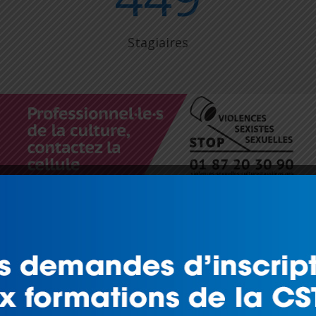
Stagiaires
PRENDRE
entaux en matière de VHSS