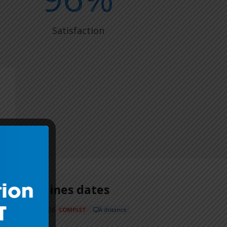
Satisfaction
Prochaines dates
25/08/2026
▶
COMPLET
À distance
⏱ 7h