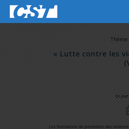
Thème 
« Lutte contre les v
(
En par
Les formations de prévention des violence