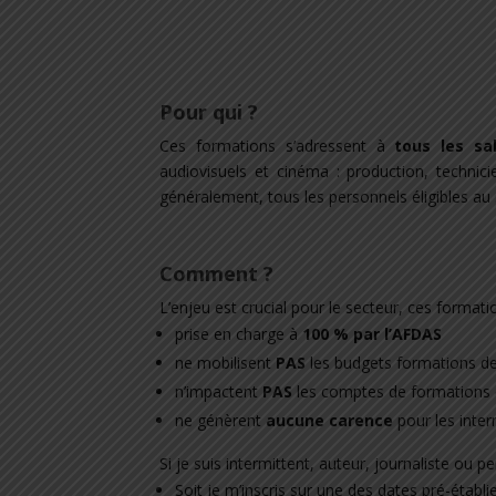
Pour qui ?
Ces formations s’adressent à
tous les sal
audiovisuels et cinéma : production, technicien
généralement, tous les personnels éligibles au
Comment ?
L’enjeu est crucial pour le secteur, ces format
prise en charge à
100 % par l’AFDAS
ne mobilisent
PAS
les budgets formations de
n’impactent
PAS
les comptes de formations 
ne génèrent
aucune carence
pour les inter
Si je suis intermittent, auteur, journaliste ou p
Soit je m’inscris sur une des dates pré-établi