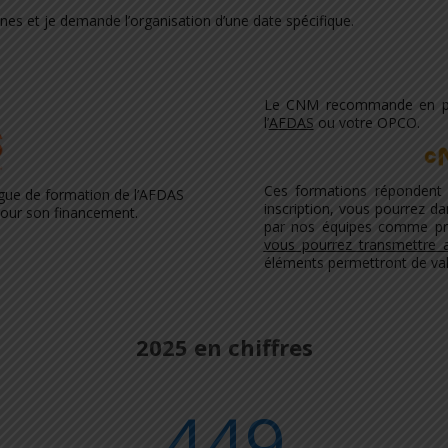
es et je demande l’organisation d’une date spécifique.
Le CNM recommande en pri
l’
AFDAS
ou votre OPCO.
Ces formations répondent
ogue de formation de l’AFDAS
inscription, vous pourrez d
pour son financement.
par nos équipes comme preu
vous pourrez transmettre a
éléments permettront de vali
2025 en chiffres
449