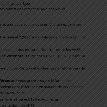
 par le groupe Egaé.
es formations vers l’ensemble des publics.
s autres vous sont proposés. Choisissez celui qui
re travail
?
(Stagiaires, salarié.e.s,
bénévoles,…) Si
ploiement des mesures de lutte contre les VHSS
n
de votre structure
?
Si oui, vous
pouvez suivre la
 un plan d’action et évaluer ses effets au sein de
férent.e
?
Vous pouvez suivre la
formation :
eur.drice référent·e en matière de violences et
de sa structure
tte formation est faite pour vous
:
 en matière de VHSS