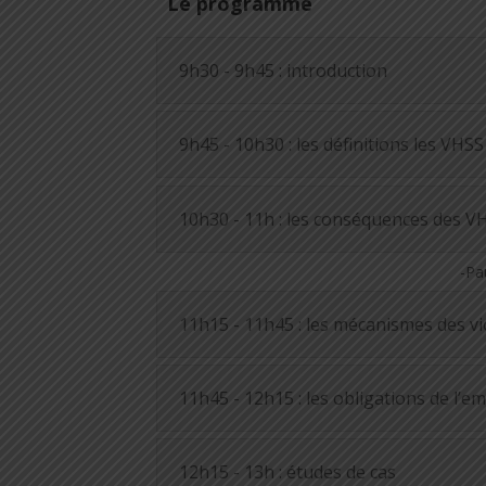
Le programme
9h30 - 9h45 : introduction
9h45 - 10h30 : les définitions les VHSS
10h30 - 11h : les conséquences des V
-Pa
11h15 - 11h45 : les mécanismes des v
11h45 - 12h15 : les obligations de l’e
12h15 - 13h : études de cas