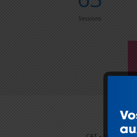
Sessions
COM
CAT – Les fondam