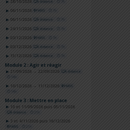
28/10/2026
▶
À distance
⏱ 7h
06/11/2026
▶
PARIS
⏱ 7h
06/11/2026
▶
À distance
⏱ 7h
24/11/2026
▶
À distance
⏱ 7h
03/12/2026
▶
PARIS
⏱ 7h
03/12/2026
▶
À distance
⏱ 7h
15/12/2026
▶
À distance
⏱ 7h
Module 2 : Agir et réagir
21/09/2026 → 22/09/2026
▶
À distance
⏱ 14h
10/12/2026 → 11/12/2026
▶
PARIS
⏱ 14h
Module 3 : Mettre en place
10 et 11/09/2026 puis 05/11/2026
▶
À distance
⏱ 21h
3 et 4/11/2026 puis 16/12/2026
▶
PARIS
⏱ 21h