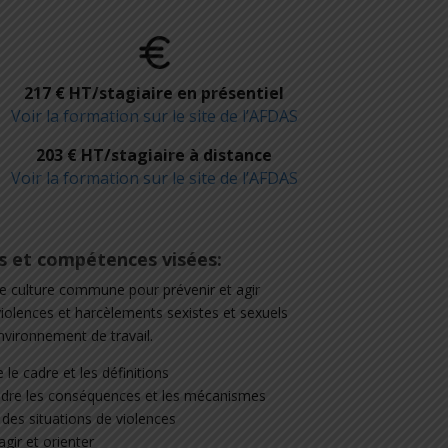
217
€ HT/stagiaire en présentiel
Voir la formation sur le site de l’AFDAS
203 € HT/stagiaire à distance
Voir la formation sur le site de l’AFDAS
fs et compétences visées:
e culture commune pour prévenir et agir
violences et harcèlements sexistes et sexuels
vironnement de travail.
 le cadre et les définitions
dre les conséquences et les mécanismes
 des situations de violences
agir et orienter