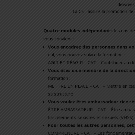
délivrées
La CST assure la promotion de c
Quatre modules indépendants
les uns de
vous convient :
Vous
encadrez
des personnes dans vot
oui, vous pouvez suivre la formation :
AGIR ET RÉAGIR – CAT – Contribuer au dé
Vous êtes un.e membre de la
directio
formation :
METTRE EN PLACE – CAT – Mettre en œuvre
sa structure
Vous voulez êtes
ambassadeur.rice ré
ÊTRE AMBASSADEUR – CAT – Être ambassad
harcèlements sexistes et sexuels (VHSS) 
Pour
toutes les autres personnes
, ce
COMPRENDRE – CAT – Les fondamentaux