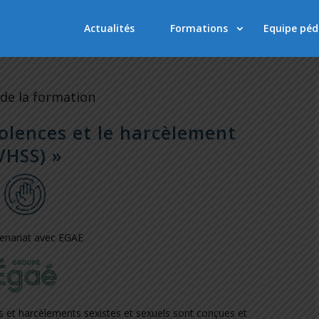
Actualités
Formations
Equipe pé
de la formation
iolences et le harcèlement
VHSS) »
tenariat avec EGAE
s et harcèlements sexistes et sexuels sont conçues et