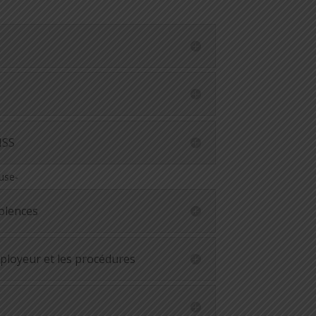
HSS
use-
iolences
mployeur et les procédures