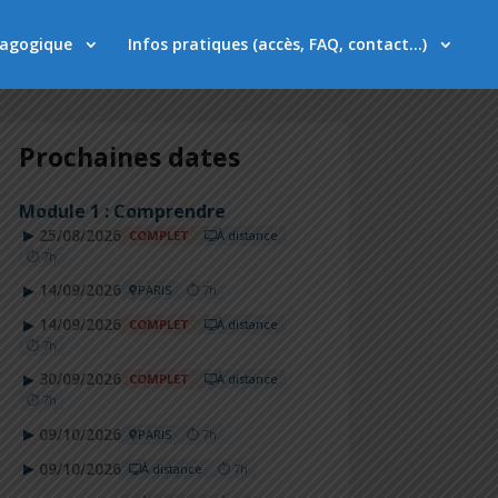
dagogique
Infos pratiques (accès, FAQ, contact…)
Prochaines dates
Module 1 : Comprendre
25/08/2026
▶
COMPLET
À distance
⏱ 7h
14/09/2026
▶
PARIS
⏱ 7h
14/09/2026
▶
COMPLET
À distance
⏱ 7h
30/09/2026
▶
COMPLET
À distance
⏱ 7h
09/10/2026
▶
PARIS
⏱ 7h
09/10/2026
▶
À distance
⏱ 7h