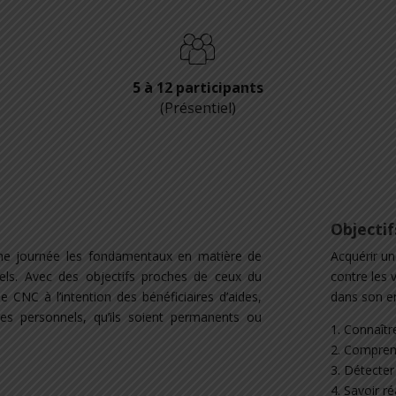
5 à 12 participants
(Présentiel)
Objecti
une journée les fondamentaux en matière de
Acquérir un
uels. Avec des objectifs proches de ceux du
contre les 
e CNC à l’intention des bénéficiaires d’aides,
dans son en
des personnels, qu’ils soient permanents ou
1. Connaître
2. Compren
3. Détecter
4. Savoir ré