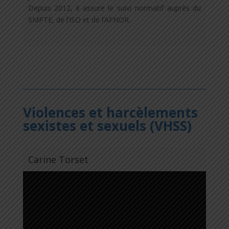
Depuis 2012, il assure le suivi normatif auprès du
SMPTE, de l’ISO et de l’AFNOR.
Violences et harcèlements
sexistes et sexuels (VHSS)
Carine Torset