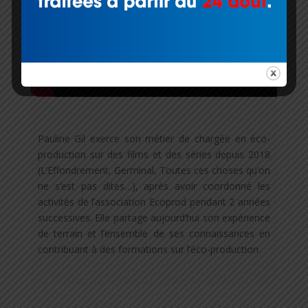
Pauline Gil exerce son métier de chargée en éco-
production sur des films et des séries depuis 2018
(L’Effondrement, Germinal, Toutes ces choses qu’on
ne s’est pas dites…), après avoir coordonné les
activités de l’association Ecoprod pendant 2 années
successives. Elle partage aujourd’hui son expérience
de terrain et l’ensemble de ses connaissances en
contribuant à des formations sur l’éco-production.