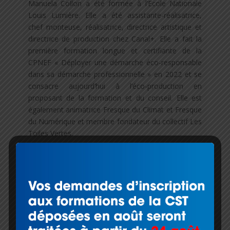
Manuela Collon a été formée à l’Ecole Nationale
Louis Lumière. Elle a été assistante-réalisatrice,
chef monteuse, réalisatrice, directrice artistique et
directrice de production chez Canal+. Elle a fait la
première formation longue et certifiante de la
CPNEF « Déployer une démarche éco-responsable
dans sa démarche professionnelle » en 2022 et se
consacre aujourd’hui à l’éco-production en
proposant de la formation et du conseil. Elle est
également animatrice Fresque du Climat et Fresque
du Numérique et membre fondateur du collectif Les
Toiles Vertes.
Pauline Gil