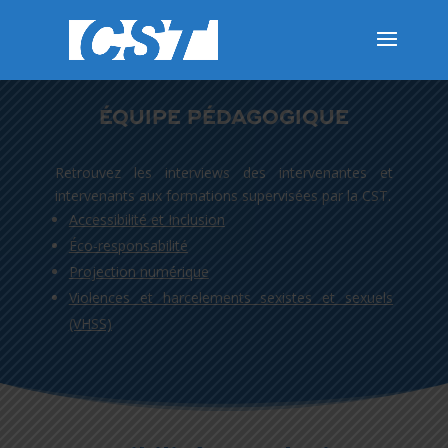
ÉQUIPE PÉDAGOGIQUE
Retrouvez les interviews des intervenantes et
intervenants aux formations supervisées par la CST.
Accessibilité et Inclusion
Éco-responsabilité
Projection numérique
Violences et harcelements sexistes et sexuels
(VHSS)