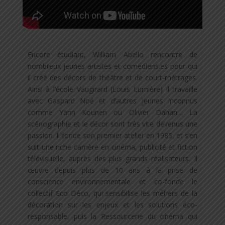
Encore étudiant, William Abello rencontre de
nombreux jeunes artistes et comédiens.es pour qui
il créé des décors de théâtre et de court-métrages.
Ainsi à l’école Vaugirard (Louis Lumière) il travaille
avec Gaspard Noé et d’autres jeunes inconnus
comme Yann Kounen ou Olivier Dahan… La
scénographie et le décor sont très vite devenus une
passion. Il fonde son premier atelier en 1985, et s’en
suit une riche carrière en cinéma, publicité et fiction
télévisuelle, auprès des plus grands réalisateurs. Il
œuvre depuis plus de 10 ans à la prise de
conscience environnementale et co-fonde le
collectif Eco Déco, qui sensibilise les métiers de la
décoration sur les enjeux et les solutions éco-
responsable, puis la Ressourcerie du cinéma qui