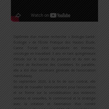
Diplômée d’un master recherche « Biologie-Santé-
Écologie » de l’École Pratique des Hautes Étude,
Carine Torset s’est spécialisée en immuno-
oncologie en travaillant 3 ans en tant qu’ingénieure
d’étude sur le cancer du poumon et du rein au
Centre de Recherche des Cordeliers. En parallèle,
elle a été élue secrétaire générale de l’association
HandsAway.
En septembre 2020, à la fin de son contrat, elle
décide de travailler bénévolement pour l’association
et se forme sur la sensibilisation aux violences
sexistes et sexuelles, le commercial et la stratégie
avec la création et l’animation d’un comité